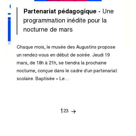
Partenariat pédagogique -
Une
programmation inédite pour la
nocturne de mars
Chaque mois, le musée des Augustins propose
un rendez-vous en début de soirée. Jeudi 19
mars, de 18h à 21h, se tiendra la prochaine
nocturne, conçue dans le cadre d’un partenariat
scolaire. Baptisée « Le…
1
p
2
3
Page
Page
Page
Page
suivante
a