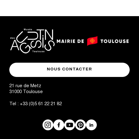
g
i
n
a
logo
logo
t
Mairie
musée
de
NOUS CONTACTER
i
des
Toulouse
Augustins
21 rue de Metz
o
31000
Toulouse
n
Tel :
+33 (0)5 61 22 21 82
Instagram
Facebook
Réseaux
YouTube
Pinterest
LinkedIn
sociaux