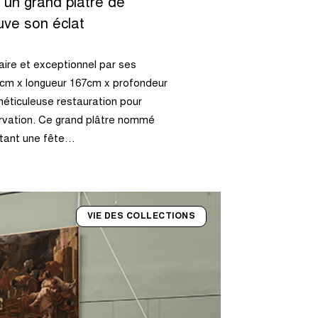
 un grand plâtre de
uve son éclat
aire et exceptionnel par ses
3cm x longueur 167cm x profondeur
 méticuleuse restauration pour
rvation. Ce grand plâtre nommé
ntant une fête…
VIE DES COLLECTIONS