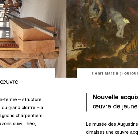
Henri
Martin
(Toulouse,
1860
–
Labastide-
du-
Vert,
1943)
"La
Henri Martin (Toulou
Course
à
d’œuvre
l’abîme",
1882
Nouvelle acquis
i-ferme – structure
œuvre de jeune
e du grand cloître – a
pagnons charpentiers.
 avons suivi Théo,…
Le musée des Augustins 
cimaises une œuvre acqu