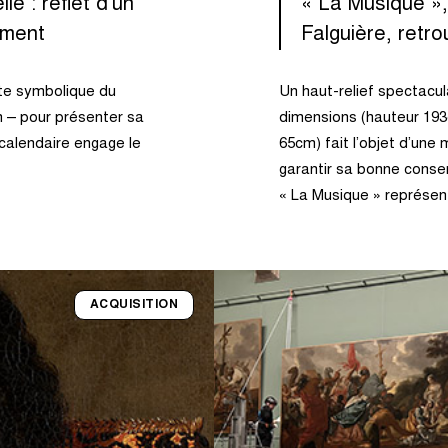
le : reflet d’un
« La Musique »,
ement
Falguière, retro
ate symbolique du
Un haut-relief spectacul
in – pour présenter sa
dimensions (hauteur 19
l calendaire engage le
65cm) fait l’objet d’une
garantir sa bonne conse
« La Musique » représe
ACQUISITION