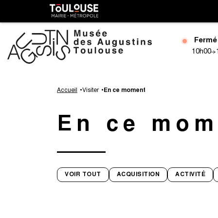
Gestion de vos préférences sur les cookies
Toulouse
métropole
Fermé
10h00
Aller
au
Accueil
Visiter
En ce moment
contenu
principal
En ce mom
VOIR TOUT
ACQUISITION
ACTIVITÉ