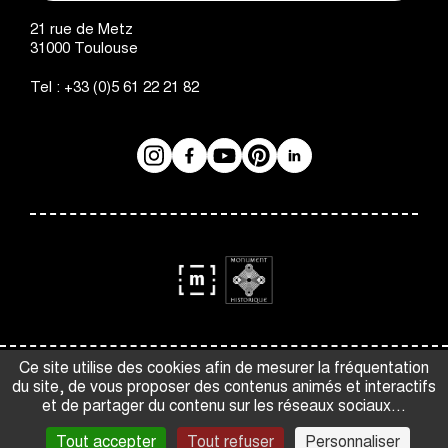
Augustins
*
Courriel
Exemple : jean@martin.fr
21 rue de Metz
31000
Toulouse
Pour toutes demandes d’informations
Tel :
+33 (0)5 61 22 21 82
complémentaires, renseigner le formulaire ci-
dessous.
Numéro de téléphone
Exemple : 0605040302
Instagram
Facebook
Réseaux
YouTube
Pinterest
LinkedIn
*
Les champs marqués d’un astérisque sont obligatoires.
sociaux
Ne saisissez aucune information personnelle dans ce formulaire
*
Objet de votre demande
qui ne soit pas utile au traitement de votre demande.
Prénom
logo
logo
Monument
Musée
Espace presse
Gestion des cookies
Ce site utilise des cookies afin de mesurer la fréquentation
Historique
de
*
Message
du site, de vous proposer des contenus animés et interactifs
Crédits et mentions légales
CGV
France
et de partager du contenu sur les réseaux sociaux...
Accessibilité : partiellement conforme
Plan du site
Nom
Tout accepter
Tout refuser
Personnaliser