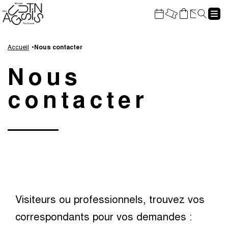
Gestion de vos préférences sur les cookies
Rech
Aller
Aller
Aller
Aller
au
à
à
au
Accueil
Nous contacter
contenu
la
la
pied
Nous
principal
navigation
recherche
de
page
contacter
Visiteurs ou professionnels, trouvez vos
correspondants pour vos demandes :