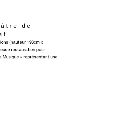
lâtre de
at
sions (hauteur 193cm x
leuse restauration pour
a Musique » représentant une