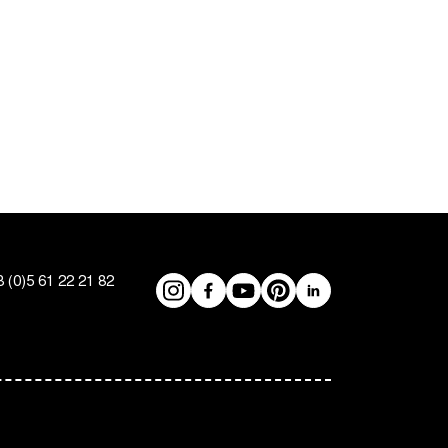
on
 (0)5 61 22 21 82
Réseaux
Instagram
Facebook
YouTube
Pinterest
LinkedIn
sociaux