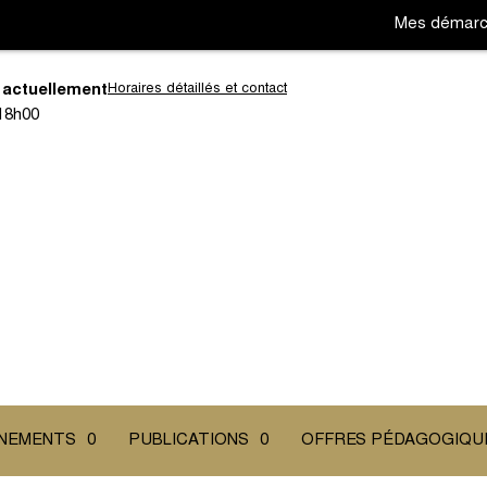
Mes démar
 actuellement
Horaires détaillés et contact
18h00
Aller
Aller
à
à
la
la
navigation
recherc
NEMENTS
0
PUBLICATIONS
0
OFFRES PÉDAGOGIQU