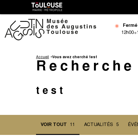
Gestion de vos préférences sur les cookies
Toulouse
métropole
Fermé
12h00
Aller
au
Accueil
Vous avez cherché test
Recherche
contenu
principal
test
VOIR TOUT
11
ACTUALITÉS
5
ÉVÉ