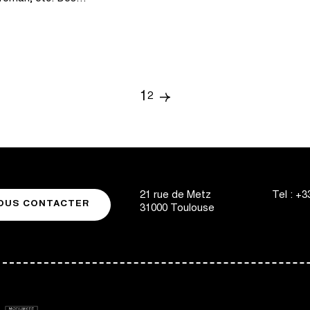
1
paginati
2
Page
Page
Page
suivante
21 rue de Metz
Tel :
+33
OUS CONTACTER
31000
Toulouse