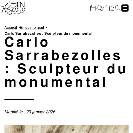
Gestion de vos préférences sur les cookies
Rech
Aller
Aller
Aller
Aller
au
à
à
au
Accueil
En ce moment
Carlo Sarrabezolles : Sculpteur du monumental
contenu
la
la
pied
Carlo
principal
navigation
recherche
de
page
Sarrabezolles
: Sculpteur du
monumental
Modifié le :
29 janvier 2026