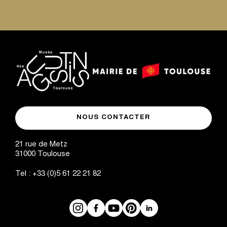
logo
logo
Mairie
musée
de
NOUS CONTACTER
des
Toulouse
Augustins
21 rue de Metz
31000
Toulouse
Tel :
+33 (0)5 61 22 21 82
Instagram
Facebook
Réseaux
YouTube
Pinterest
LinkedIn
sociaux