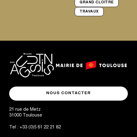
GRAND CLOÎTRE
TRAVAUX
logo
logo
Mairie
musée
de
NOUS CONTACTER
des
Toulouse
Augustins
21 rue de Metz
31000
Toulouse
Tel :
+33 (0)5 61 22 21 82