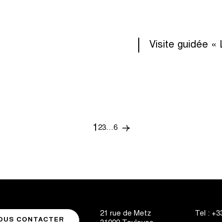
Visite guidée « 
1
paginati
2
3
…
6
Page
Page
Page
Page
Page
suivante
21 rue de Metz
Tel :
+33
OUS CONTACTER