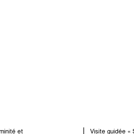
minité et
Visite guidée « 