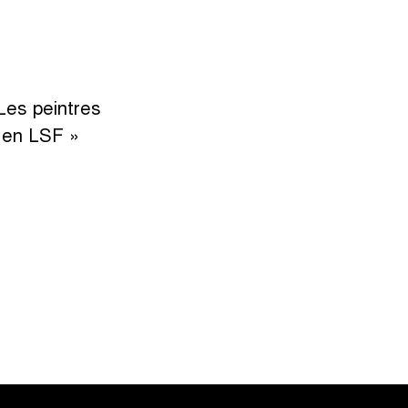
 Les peintres
 en LSF »
on