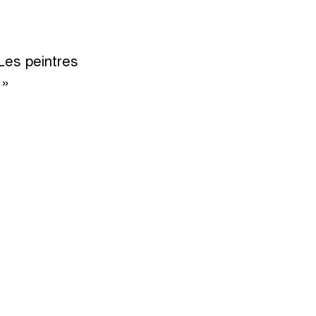
 Les peintres
 »