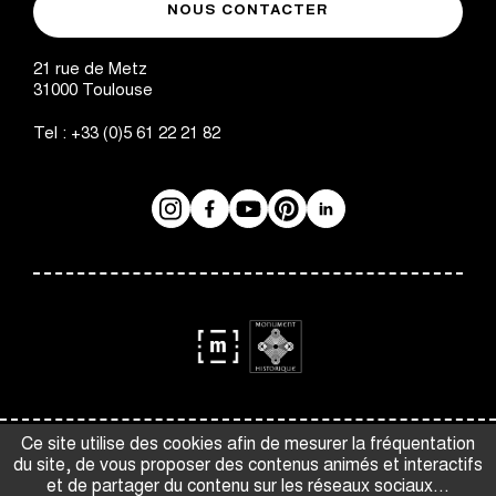
de
t
NOUS CONTACTER
des
Toulouse
Augustins
i
21 rue de Metz
31000
Toulouse
o
Tel :
+33 (0)5 61 22 21 82
n
Instagram
Facebook
Réseaux
YouTube
Pinterest
LinkedIn
sociaux
logo
logo
Monument
Musée
Espace presse
Gestion des cookies
Ce site utilise des cookies afin de mesurer la fréquentation
Historique
de
du site, de vous proposer des contenus animés et interactifs
Crédits et mentions légales
CGV
France
et de partager du contenu sur les réseaux sociaux...