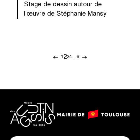
Stage de dessin autour de
l’œuvre de Stéphanie Mansy
2
p
1
3
4
…
6
Page
Page
Page
Page
Page
Page
Page
précédente
suivante
a
g
i
n
logo
a
logo
Mairie
musée