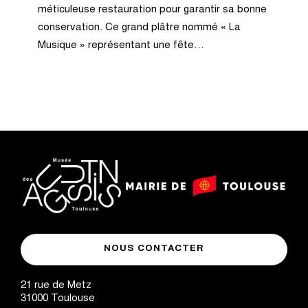
méticuleuse restauration pour garantir sa bonne
conservation. Ce grand plâtre nommé « La
Musique » représentant une fête…
logo
logo
Mairie
musée
de
NOUS CONTACTER
des
Toulouse
Augustins
21 rue de Metz
31000
Toulouse