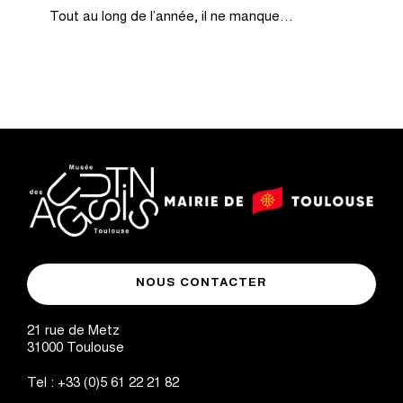
Tout au long de l’année, il ne manque…
logo
logo
Mairie
musée
de
NOUS CONTACTER
des
Toulouse
Augustins
21 rue de Metz
31000
Toulouse
Tel :
+33 (0)5 61 22 21 82