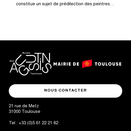
constitue un sujet de prédilection des peintres…
logo
logo
Mairie
musée
de
NOUS CONTACTER
des
Toulouse
Augustins
21 rue de Metz
31000
Toulouse
Tel :
+33 (0)5 61 22 21 82