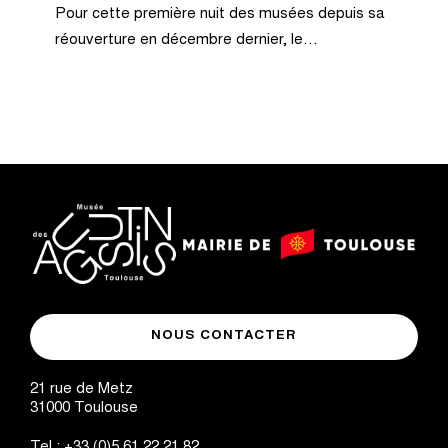
Pour cette première nuit des musées depuis sa
réouverture en décembre dernier, le…
logo
logo
Mairie
musée
de
NOUS CONTACTER
des
Toulouse
Augustins
21 rue de Metz
31000
Toulouse
Tel :
+33 (0)5 61 22 21 82