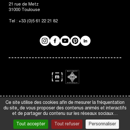
21 rue de Metz
31000
Toulouse
Tel :
+33 (0)5 61 22 21 82
Instagram
Facebook
Réseaux
YouTube
Pinterest
LinkedIn
sociaux
logo
logo
Monument
Musée
Espace presse
Gestion des cookies
Ce site utilise des cookies afin de mesurer la fréquentation
Historique
de
du site, de vous proposer des contenus animés et interactifs
Crédits et mentions légales
CGV
France
et de partager du contenu sur les réseaux sociaux...
Accessibilité : partiellement conforme
Plan du site
Tout accepter
Tout refuser
Personnaliser
Open data