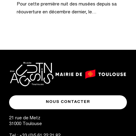
Pour cette première nuit des musées depuis sa
réouverture en décembre dernier, le…
logo
logo
Mairie
musée
de
NOUS CONTACTER
des
Toulouse
Augustins
21 rue de Metz
31000
Toulouse
Tel :
+33 (0)5 61 22 21 82