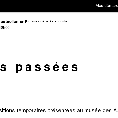
Mes démar
 actuellement
Horaires détaillés et contact
18h00
Aller
Aller
à
à
la
la
navigation
recherc
ns passées
sitions temporaires présentées au musée des Au