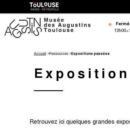
Gestion de vos préférences sur les cookies
Toulouse
métropole
Fermé
12h00
Aller
au
Accueil
Ressources
Expositions passées
contenu
principal
Expositio
Retrouvez ici quelques grandes expo