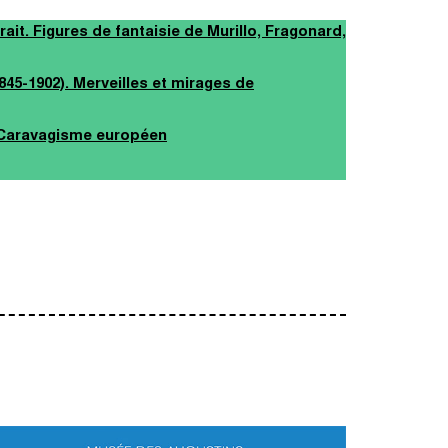
rait. Figures de fantaisie de Murillo, Fragonard,
45-1902). Merveilles et mirages de
 Caravagisme européen