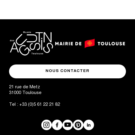
logo
logo
Mairie
musée
de
NOUS CONTACTER
des
Toulouse
Augustins
21 rue de Metz
31000
Toulouse
Tel :
+33 (0)5 61 22 21 82
Instagram
Facebook
Réseaux
YouTube
Pinterest
LinkedIn