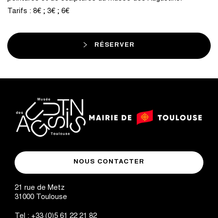
Tarifs : 8€ ; 3€ ; 6€
RÉSERVER
logo
logo
Mairie
musée
de
NOUS CONTACTER
des
Toulouse
Augustins
21 rue de Metz
31000
Toulouse
Tel :
+33 (0)5 61 22 21 82