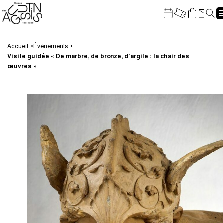
Gestion de vos préférences sur les cookies
Re
Aller
Aller
Aller
Aller
au
à
à
au
Accueil
Événements
Visite guidée « De marbre, de bronze, d’argile : la chair des
contenu
la
la
pied
œuvres »
principal
navigation
recherche
de
page