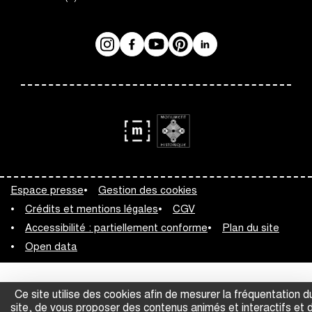
Instagram
Facebook
Réseaux
YouTube
Pinterest
LinkedIn
sociaux
logo
logo
Monument
Musée
Espace presse
Gestion des cookies
Historique
de
Crédits et mentions légales
CGV
France
Accessibilité : partiellement conforme
Plan du site
Open data
Ce site utilise des cookies afin de mesurer la fréquentation d
site, de vous proposer des contenus animés et interactifs et 