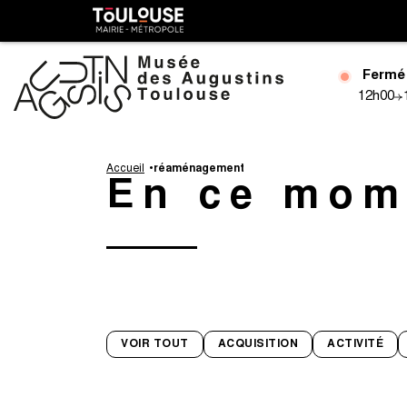
Gestion de vos préférences sur les cookies
Toulouse
métropole
Fermé
12h00
Aller
au
Accueil
réaménagement
En ce mom
contenu
principal
VOIR TOUT
ACQUISITION
ACTIVITÉ