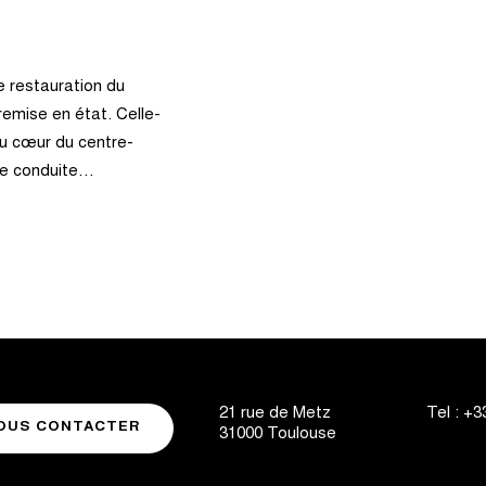
de restauration du
 remise en état. Celle-
 au cœur du centre-
lyse conduite…
21 rue de Metz
Tel :
+33
OUS CONTACTER
31000
Toulouse