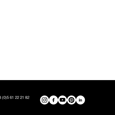
 (0)5 61 22 21 82
Réseaux
Instagram
Facebook
YouTube
Pinterest
LinkedIn
sociaux