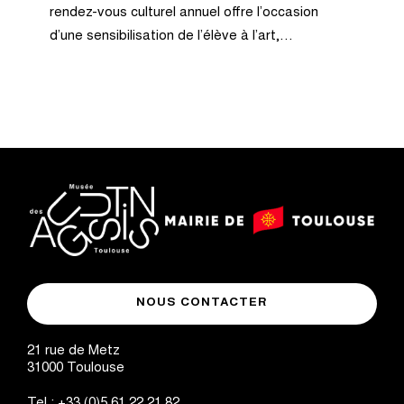
rendez-vous culturel annuel offre l’occasion
d’une sensibilisation de l’élève à l’art,…
logo
logo
Mairie
musée
de
NOUS CONTACTER
des
Toulouse
Augustins
21 rue de Metz
31000
Toulouse
Tel :
+33 (0)5 61 22 21 82