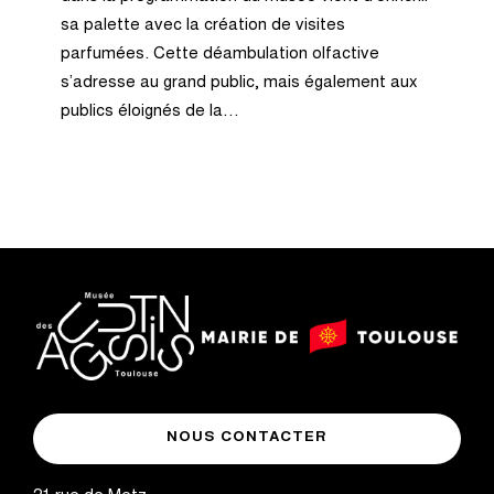
sa palette avec la création de visites
parfumées. Cette déambulation olfactive
s’adresse au grand public, mais également aux
publics éloignés de la…
logo
logo
Mairie
musée
de
NOUS CONTACTER
des
Toulouse
Augustins