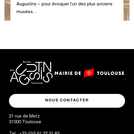
Augustins – pour évoquer l’un des plus anciens
musées…
logo
logo
Mairie
musée
de
NOUS CONTACTER
des
Toulouse
Augustins
21 rue de Metz
31000
Toulouse
Tel :
+33 (0)5 61 22 21 82