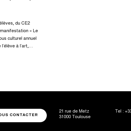
élèves, du CE2
a manifestation « Le
us culturel annuel
 l’élève à l’art,…
21 rue de Metz
Tel :
+33
OUS CONTACTER
31000
Toulouse