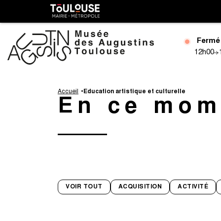
Gestion de vos préférences sur les cookies
Toulouse
métropole
Fermé
12h00
Aller
au
Accueil
Education artistique et culturelle
En ce mom
contenu
principal
VOIR TOUT
ACQUISITION
ACTIVITÉ