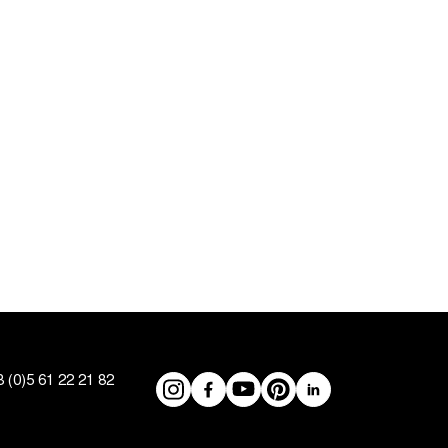
 (0)5 61 22 21 82
Réseaux
Instagram
Facebook
YouTube
Pinterest
LinkedIn
sociaux