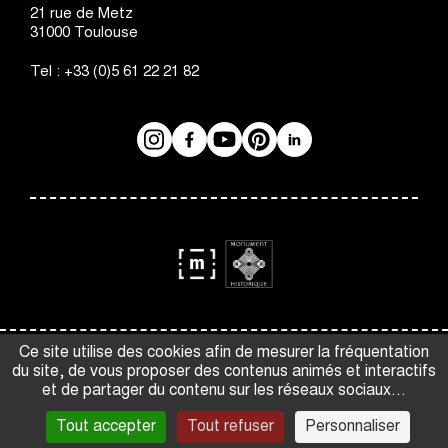
21 rue de Metz
31000
Toulouse
Tel :
+33 (0)5 61 22 21 82
Instagram
Facebook
Réseaux
YouTube
Pinterest
LinkedIn
sociaux
logo
logo
Monument
Musée
Espace presse
Gestion des cookies
Ce site utilise des cookies afin de mesurer la fréquentation
Historique
de
du site, de vous proposer des contenus animés et interactifs
Crédits et mentions légales
CGV
France
et de partager du contenu sur les réseaux sociaux...
Accessibilité : partiellement conforme
Plan du site
Tout accepter
Tout refuser
Personnaliser
Open data