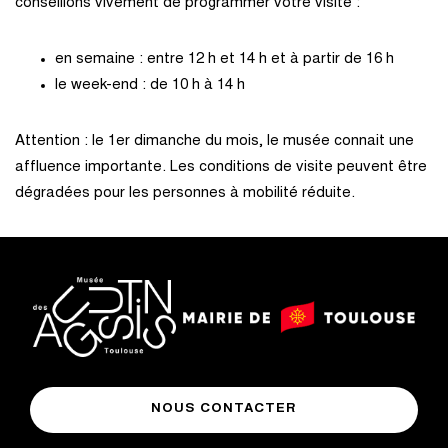
conseillons vivement de programmer votre visite :
en semaine : entre 12 h et 14 h et à partir de 16 h
le week-end : de 10 h à 14 h
Attention : le 1er dimanche du mois, le musée connait une
affluence importante. Les conditions de visite peuvent être
dégradées pour les personnes à mobilité réduite.
logo
logo
Mairie
musée
de
NOUS CONTACTER
des
Toulouse
Augustins