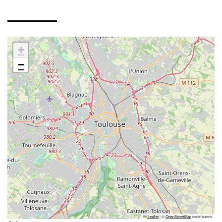
+
−
Leaflet
|
©
OpenStreetMap
contributors