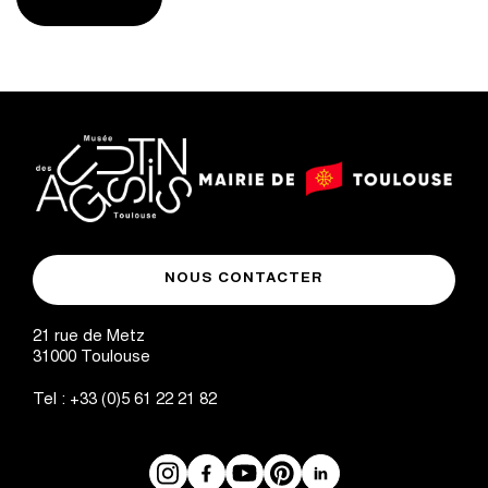
logo
logo
Mairie
musée
de
NOUS CONTACTER
des
Toulouse
Augustins
21 rue de Metz
31000
Toulouse
Tel :
+33 (0)5 61 22 21 82
Instagram
Facebook
Réseaux
YouTube
Pinterest
LinkedIn