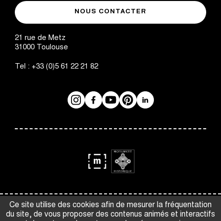
musée
de
NOUS CONTACTER
des
Toulouse
Augustins
21 rue de Metz
31000
Toulouse
Tel :
+33 (0)5 61 22 21 82
Instagram
Facebook
Réseaux
YouTube
Pinterest
LinkedIn
sociaux
logo
logo
Monument
Musée
Espace presse
Gestion des cookies
Ce site utilise des cookies afin de mesurer la fréquentation
Historique
de
du site, de vous proposer des contenus animés et interactifs
Crédits et mentions légales
CGV
France