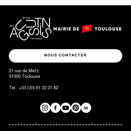
g
i
n
logo
a
logo
Mairie
musée
de
t
NOUS CONTACTER
des
Toulouse
Augustins
i
21 rue de Metz
31000
Toulouse
o
Tel :
+33 (0)5 61 22 21 82
n
Instagram
Facebook
Réseaux
YouTube
Pinterest
LinkedIn
sociaux