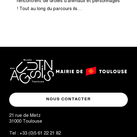
rencontrent de drôles d’animaux et personnages
! Tout au long du parcours ils…
logo
logo
Mairie
musée
de
NOUS CONTACTER
des
Toulouse
Augustins
21 rue de Metz
31000
Toulouse
Tel :
+33 (0)5 61 22 21 82