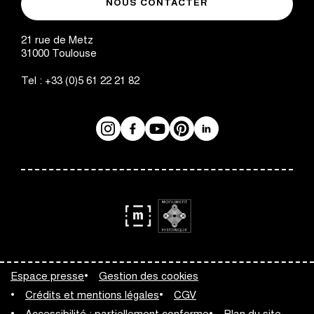
NOUS CONTACTER
des
Toulouse
Augustins
21 rue de Metz
31000
Toulouse
Tel :
+33 (0)5 61 22 21 82
Instagram
Facebook
Réseaux
YouTube
Pinterest
LinkedIn
sociaux
logo
logo
Monument
Musée
Espace presse
Gestion des cookies
Historique
de
Crédits et mentions légales
CGV
France