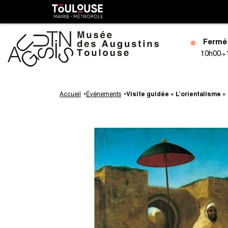
Gestion de vos préférences sur les cookies
Toulouse
métropole
Fermé
10h00
Aller
au
Accueil
Événements
Visite guidée « L’orientalisme »
contenu
principal