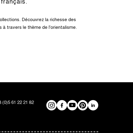
 français.
ollections. Découvrez la richesse des
 à travers le thème de l'orientalisme.
 (0)5 61 22 21 82
Réseaux
Instagram
Facebook
YouTube
Pinterest
LinkedIn
sociaux