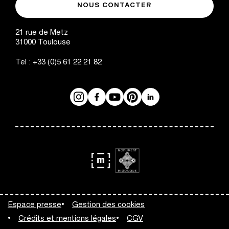
de
NOUS CONTACTER
des
Toulouse
Augustins
21 rue de Metz
31000
Toulouse
Tel :
+33 (0)5 61 22 21 82
Instagram
Facebook
Réseaux
YouTube
Pinterest
LinkedIn
sociaux
logo
logo
Monument
Musée
Espace presse
Gestion des cookies
Historique
de
Crédits et mentions légales
CGV
France