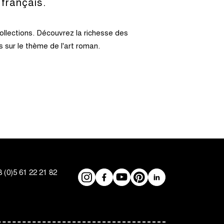
 français.
ollections. Découvrez la richesse des
 sur le thème de l'art roman.
 (0)5 61 22 21 82
Réseaux
Instagram
Facebook
YouTube
Pinterest
LinkedIn
sociaux