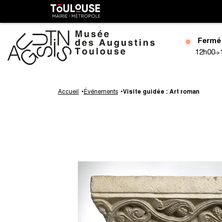
Gestion de vos préférences sur les cookies
Toulouse
métropole
Fermé
12h00
Aller
au
Accueil
Événements
Visite guidée : Art roman
contenu
principal