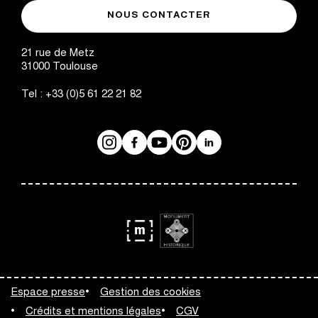
musée
de
NOUS CONTACTER
des
Toulouse
Augustins
21 rue de Metz
31000
Toulouse
Tel :
+33 (0)5 61 22 21 82
Instagram
Facebook
Réseaux
YouTube
Pinterest
LinkedIn
sociaux
logo
logo
Monument
Musée
Espace presse
Gestion des cookies
Historique
de
Crédits et mentions légales
CGV
France