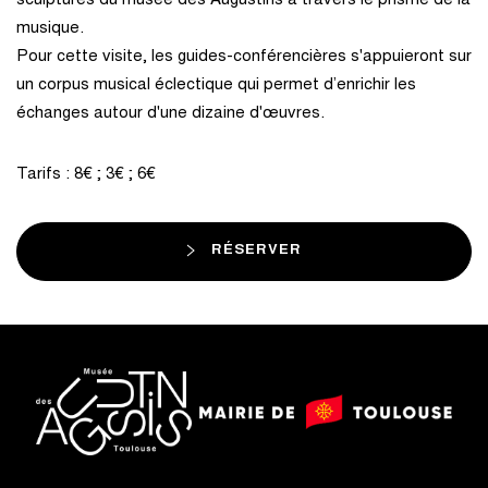
sculptures du musée des Augustins à travers le prisme de la
musique.
Pour cette visite, les guides-conférencières s'appuieront sur
un corpus musical éclectique qui permet d’enrichir les
échanges autour d'une dizaine d'œuvres.
Tarifs : 8€ ; 3€ ; 6€
RÉSERVER
logo
logo
Mairie