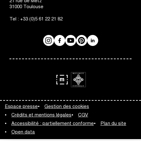
21 rue de Metz
31000
Toulouse
Tel :
+33 (0)5 61 22 21 82
Instagram
Facebook
Réseaux
YouTube
Pinterest
LinkedIn
sociaux
logo
logo
Monument
Musée
Espace presse
Gestion des cookies
Historique
de
Crédits et mentions légales
CGV
France
Accessibilité : partiellement conforme
Plan du site
Open data