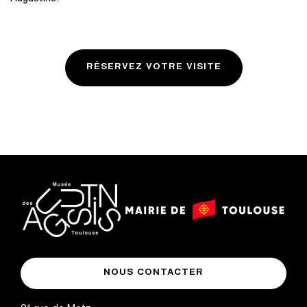
RÉSERVEZ VOTRE VISITE
logo
logo
Mairie
musée
de
NOUS CONTACTER
des
Toulouse
Augustins