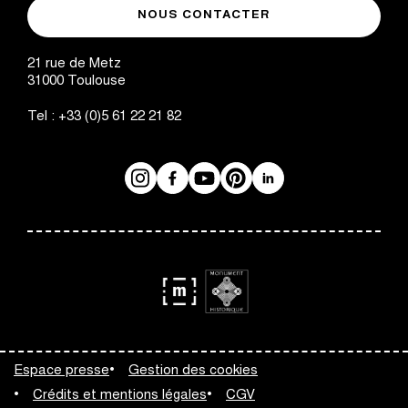
musée
de
NOUS CONTACTER
des
Toulouse
Augustins
21 rue de Metz
31000
Toulouse
Tel :
+33 (0)5 61 22 21 82
Instagram
Facebook
Réseaux
YouTube
Pinterest
LinkedIn
sociaux
logo
logo
Monument
Musée
Espace presse
Gestion des cookies
Historique
de
Crédits et mentions légales
CGV
France