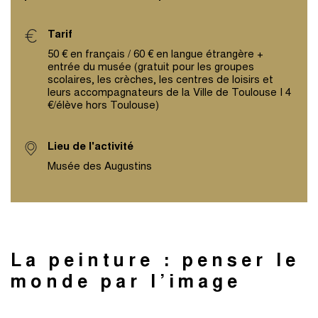
Tarif
50 € en français / 60 € en langue étrangère +
entrée du musée (gratuit pour les groupes
scolaires, les crèches, les centres de loisirs et
leurs accompagnateurs de la Ville de Toulouse I 4
€/élève hors Toulouse)
Lieu de l'activité
Musée des Augustins
La peinture : penser le
monde par l’image