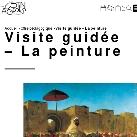
Gestion de vos préférences sur les cookies
Re
Aller
Aller
Aller
Aller
au
à
à
au
Accueil
Offre pédagogique
Visite guidée – La peinture
Visite guidée
contenu
la
la
pied
principal
navigation
recherche
de
– La peinture
page