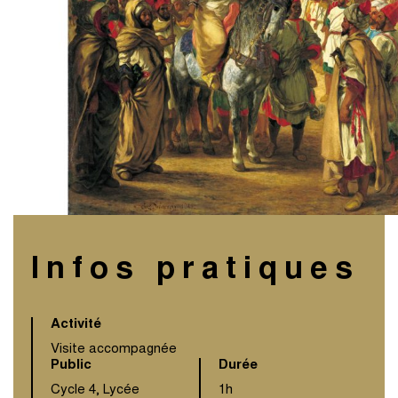
Infos pratiques
Activité
Visite accompagnée
Public
Durée
Cycle 4, Lycée
1h