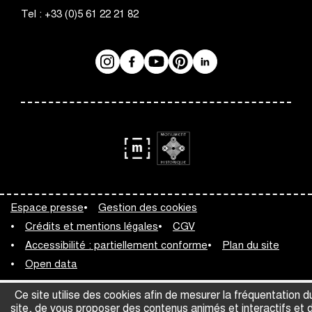
Tel :
+33 (0)5 61 22 21 82
Instagram
Facebook
Réseaux
YouTube
Pinterest
LinkedIn
sociaux
logo
logo
Monument
Musée
Espace presse
Gestion des cookies
Historique
de
Crédits et mentions légales
CGV
France
Accessibilité : partiellement conforme
Plan du site
Open data
Ce site utilise des cookies afin de mesurer la fréquentation d
site, de vous proposer des contenus animés et interactifs et 