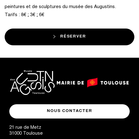
peintures et de sculptures du musée des Augustins.
Tarifs : 8€ ; 3€ ; 6€
RÉSERVER
logo
logo
Mairie
musée
de
NOUS CONTACTER
des
Toulouse
Augustins
21 rue de Metz
31000
Toulouse