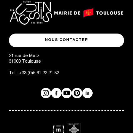
logo
logo
Mairie
musée
de
NOUS CONTACTER
des
Toulouse
Augustins
21 rue de Metz
31000
Toulouse
Tel :
+33 (0)5 61 22 21 82
Instagram
Facebook
Réseaux
YouTube
Pinterest
LinkedIn
sociaux