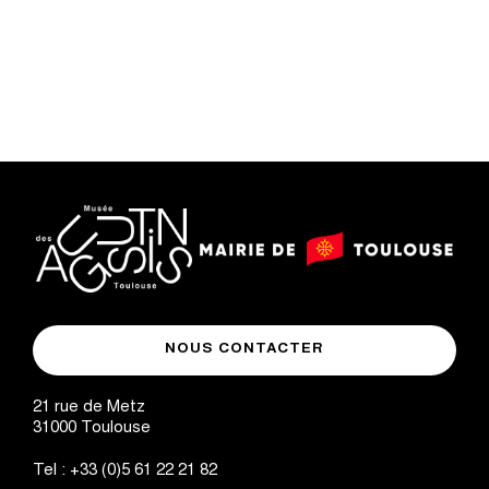
logo
logo
Mairie
musée
de
NOUS CONTACTER
des
Toulouse
Augustins
21 rue de Metz
31000
Toulouse
Tel :
+33 (0)5 61 22 21 82