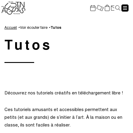
Gestion de vos préférences sur les cookies
Rech
Aller
Aller
Aller
Aller
au
à
à
au
Accueil
Voir écouter faire
Tutos
contenu
la
la
pied
Tutos
principal
navigation
recherche
de
page
Découvrez nos tutoriels créatifs en téléchargement libre !
Ces tutoriels amusants et accessibles permettent aux
petits (et aux grands) de s’initier à l’art. À la maison ou en
classe, ils sont faciles à réaliser.