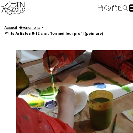
Gestion de vos préférences sur les cookies
Re
Aller
Aller
Aller
Aller
au
à
à
au
Accueil
Événements
P’tits Artistes 6-12 ans : Ton meilleur profil (peinture)
contenu
la
la
pied
principal
navigation
recherche
de
page