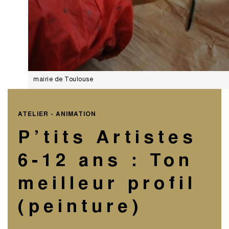
mairie de Toulouse
ATELIER - ANIMATION
P’tits Artistes
6-12 ans : Ton
meilleur profil
(peinture)