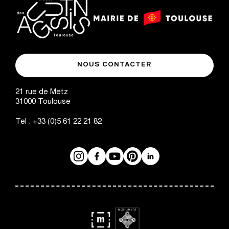
logo
logo
Mairie
musée
de
NOUS CONTACTER
des
Toulouse
Augustins
21 rue de Metz
31000
Toulouse
Tel :
+33 (0)5 61 22 21 82
Instagram
Facebook
Réseaux
YouTube
Pinterest
LinkedIn
sociaux