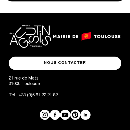
logo
logo
Mairie
musée
de
NOUS CONTACTER
des
Toulouse
Augustins
21 rue de Metz
31000
Toulouse
Tel :
+33 (0)5 61 22 21 82
Instagram
Facebook
Réseaux
YouTube
Pinterest
LinkedIn
sociaux