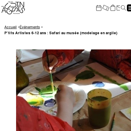
Gestion de vos préférences sur les cookies
Re
Aller
Aller
Aller
Aller
au
à
à
au
Accueil
Événements
P’tits Artistes 6-12 ans : Safari au musée (modelage en argile)
contenu
la
la
pied
principal
navigation
recherche
de
page