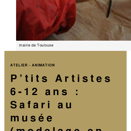
mairie de Toulouse
ATELIER - ANIMATION
P’tits Artistes
6-12 ans :
Safari au
musée