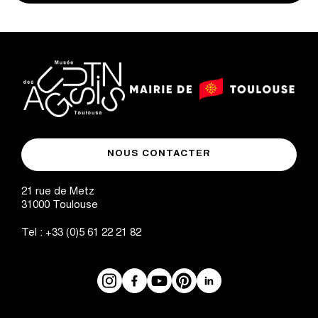
logo
logo
Mairie
musée
de
NOUS CONTACTER
des
Toulouse
Augustins
21 rue de Metz
31000
Toulouse
Tel :
+33 (0)5 61 22 21 82
Instagram
Facebook
Réseaux
YouTube
Pinterest
LinkedIn
sociaux