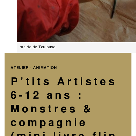
mairie de Toulouse
ATELIER - ANIMATION
P’tits Artistes
6-12 ans :
Monstres &
compagnie