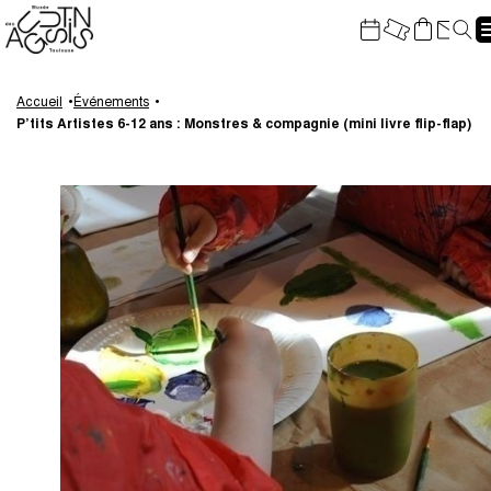
Gestion de vos préférences sur les cookies
Re
Aller
Aller
Aller
Aller
au
à
à
au
Accueil
Événements
P’tits Artistes 6-12 ans : Monstres & compagnie (mini livre flip-flap)
contenu
la
la
pied
principal
navigation
recherche
de
page