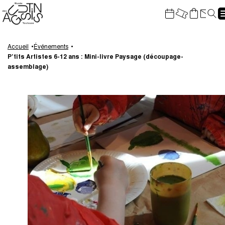
Gestion de vos préférences sur les cookies
Re
Aller
Aller
Aller
Aller
au
à
à
au
Accueil
Événements
P’tits Artistes 6-12 ans : Mini-livre Paysage (découpage-
contenu
la
la
pied
assemblage)
principal
navigation
recherche
de
page