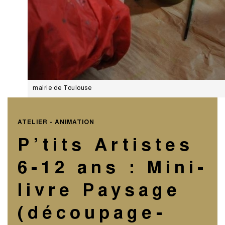
mairie de Toulouse
ATELIER - ANIMATION
P’tits Artistes
6-12 ans : Mini-
livre Paysage
(découpage-