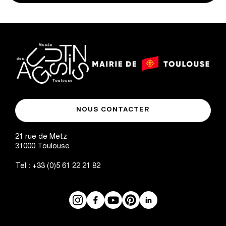
logo
logo
Mairie
musée
de
NOUS CONTACTER
des
Toulouse
Augustins
21 rue de Metz
31000
Toulouse
Tel :
+33 (0)5 61 22 21 82
Instagram
Facebook
Réseaux
YouTube
Pinterest
LinkedIn
sociaux