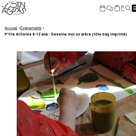
Gestion de vos préférences sur les cookies
Re
Aller
Aller
Aller
Aller
au
à
à
au
Accueil
Événements
P’tits Artistes 6-12 ans : Dessine moi un arbre (tôte bag imprimé)
contenu
la
la
pied
principal
navigation
recherche
de
page