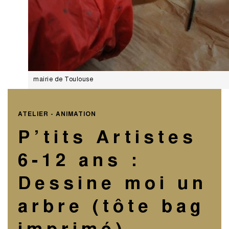
mairie de Toulouse
ATELIER - ANIMATION
P’tits Artistes
6-12 ans :
Dessine moi un
arbre (tôte bag