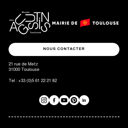
logo
logo
Mairie
musée
de
NOUS CONTACTER
des
Toulouse
Augustins
21 rue de Metz
31000
Toulouse
Tel :
+33 (0)5 61 22 21 82
Instagram
Facebook
Réseaux
YouTube
Pinterest
LinkedIn
sociaux