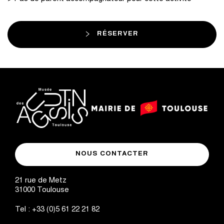
RÉSERVER
logo
logo
Mairie
musée
de
NOUS CONTACTER
des
Toulouse
Augustins
21 rue de Metz
31000
Toulouse
Tel :
+33 (0)5 61 22 21 82