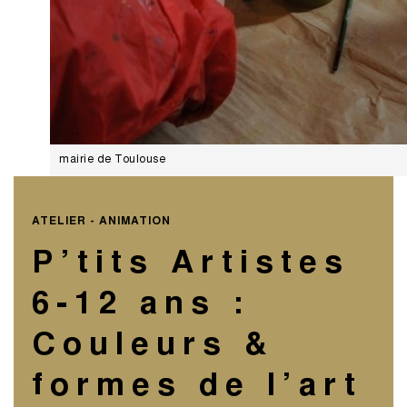
mairie de Toulouse
ATELIER - ANIMATION
P’tits Artistes
6-12 ans :
Couleurs &
formes de l’art