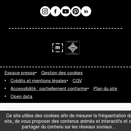
Instagram
Facebook
Réseaux
YouTube
Pinterest
LinkedIn
sociaux
logo
logo
Monument
Musée
Espace presse
Gestion des cookies
Historique
de
Crédits et mentions légales
CGV
France
Accessibilité : partiellement conforme
Plan du site
Open data
Ce site utilise des cookies afin de mesurer la fréquentation d
site, de vous proposer des contenus animés et interactifs et 
partager du contenu sur les réseaux sociaux...