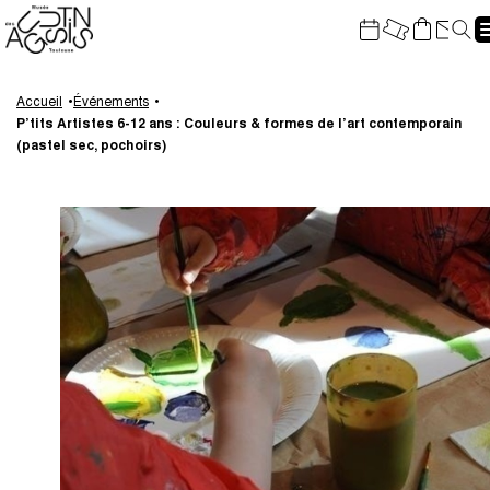
Gestion de vos préférences sur les cookies
Re
Aller
Aller
Aller
Aller
au
à
à
au
Accueil
Événements
P’tits Artistes 6-12 ans : Couleurs & formes de l’art contemporain
contenu
la
la
pied
(pastel sec, pochoirs)
principal
navigation
recherche
de
page