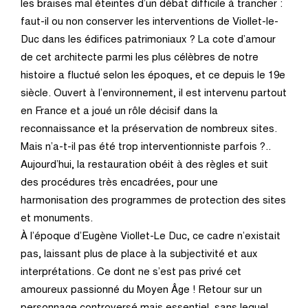
les braises mal éteintes d’un débat difficile à trancher :
faut-il ou non conserver les interventions de Viollet-le-
Bonjour à tous et à toutes
Nous sommes Isabelle et Marthe, les conférencières du
Duc dans les édifices patrimoniaux ? La cote d’amour
Musée des Augustins.
de cet architecte parmi les plus célèbres de notre
[Marthe Pierot]
histoire a fluctué selon les époques, et ce depuis le 19e
[Marthe Pierot]
siècle. Ouvert à l’environnement, il est intervenu partout
Bonjour
en France et a joué un rôle décisif dans la
reconnaissance et la préservation de nombreux sites.
Oui et dans ce deuxième podcast de la série nous allons
[Isabelle Bâlon-Barberis]
Mais n’a-t-il pas été trop interventionniste parfois ?..
vous présenter le sujet “Femme, féminité et féminisme,
Aujourd’hui, la restauration obéit à des règles et suit
objet et enjeux de l’histoire des arts”.
des procédures très encadrées, pour une
Bonjour à toutes et à tous nous nous retrouvons donc pour
harmonisation des programmes de protection des sites
le deuxième volet de Femmes, Féminité, Féminisme. Alors
[Isabelle Bâlon-Barberis]
et monuments.
on a vu dans un premier temps que la femme était ange ou
À l’époque d’Eugène Viollet-Le Duc, ce cadre n’existait
démon. Elle était soumise au désir de l’homme. Elle était
Voilà nous allons nous demander quels sont les liens qui
pas, laissant plus de place à la subjectivité et aux
montrée également puissante. Elle était représentée sous
existent entre l’art et les femmes ? Quel rôle les femmes
interprétations. Ce dont ne s’est pas privé cet
différentes images. Mais elle entretient aussi avec l’art un
ont joué au fil des siècles ?
amoureux passionné du Moyen Âge ! Retour sur un
autre lien c’est celui de la femme créatrice.