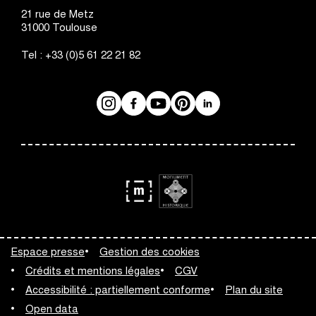
Augustins
21 rue de Metz
31000
Toulouse
Tel :
+33 (0)5 61 22 21 82
Instagram
Facebook
Réseaux
YouTube
Pinterest
LinkedIn
sociaux
logo
logo
Monument
Musée
Espace presse
Gestion des cookies
Historique
de
Crédits et mentions légales
CGV
France
Accessibilité : partiellement conforme
Plan du site
Open data