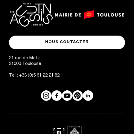
logo
logo
Mairie
musée
de
NOUS CONTACTER
des
Toulouse
Augustins
21 rue de Metz
31000
Toulouse
Tel :
+33 (0)5 61 22 21 82
Instagram
Facebook
Réseaux
YouTube
Pinterest
LinkedIn
sociaux