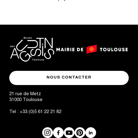
logo
logo
Mairie
musée
de
NOUS CONTACTER
des
Toulouse
Augustins
21 rue de Metz
31000
Toulouse
Tel :
+33 (0)5 61 22 21 82
Instagram
Facebook
Réseaux
YouTube
Pinterest
LinkedIn