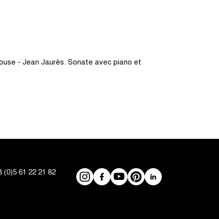
louse - Jean Jaurès. Sonate avec piano et
 (0)5 61 22 21 82
Réseaux
Instagram
Facebook
YouTube
Pinterest
LinkedIn
sociaux