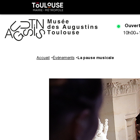
Gestion de vos préférences sur les cookies
Toulouse
métropole
Ouvert
10h00
Aller
au
Accueil
Événements
La pause musicale
contenu
principal