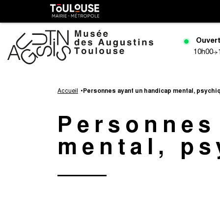
Gestion de vos préférences sur les cookies
Toulouse
métropole
Ouvert
10h00
Aller
au
Accueil
Personnes ayant un handicap mental, psychiq
contenu
principal
Personnes
mental, ps