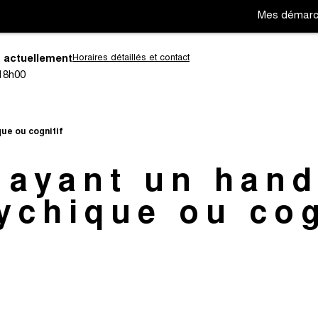
Mes démar
 actuellement
Horaires détaillés et contact
18h00
Aller
Aller
à
à
ue ou cognitif
la
la
navigation
recherc
 ayant un hand
ychique ou cog