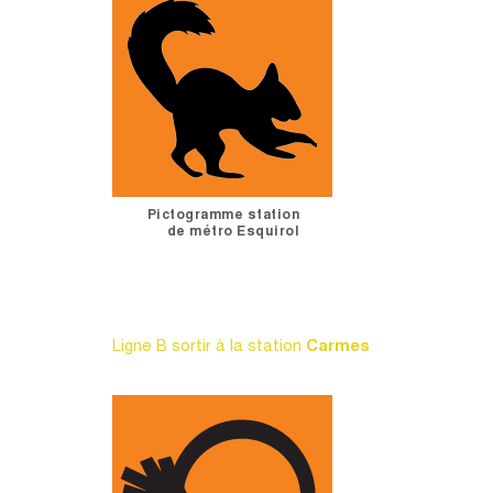
Pictogramme station
de métro Esquirol
Ligne B sortir à la station
Carmes